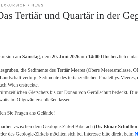
EXKURSION
NEWS
Das Tertiär und Quartär in der 
xkursion am
Samstag
, dem
20. Juni 2026
um
14:00 Uhr
herzlich einla
iesgruben, die Sedimente des Tertiär Meeres (Obere Meeresmolasse, O
andschaft verbirgt Sedimente des tertiärzeitlichen Paratethys-Meeres, e
ach Wien erstreckte.
rmzeitlichen Gletschers bis zur Donau von Geröllschutt bedeckt. Dur
atts im Oligozän erschließen lassen.
len Sie Fragen ans Gelände!
narbeit zwischen dem Geologie-Zirkel Biberach (
Dr. Elmar Schöllho
ieder des Geologie-Zirkels möchten sich bei Interesse bitte direkt beim
N