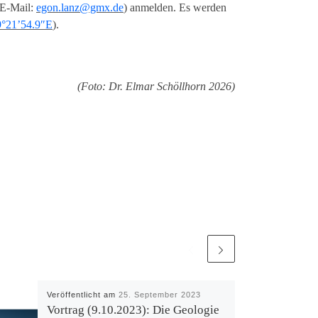
 E-Mail:
egon.lanz@gmx.de
) anmelden. Es werden
9°21’54.9″E
).
(Foto: Dr. Elmar Schöllhorn 2026)
Veröffentlicht am
25. September 2023
Vortrag (9.10.2023): Die Geologie