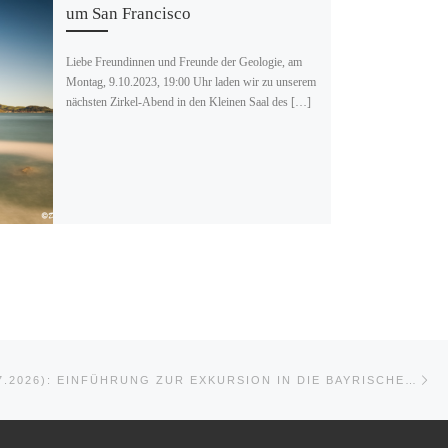
um San Francisco
Liebe Freundinnen und Freunde der Geologie, am
Montag, 9.10.2023, 19:00 Uhr laden wir zu unserem
nächsten Zirkel-Abend in den Kleinen Saal des […]
Nä
E
VORTRAG (6.7.2026): EINFÜHRUNG ZUR EXKURSION IN DIE BAYRISCHE VORALPENMOLASSE