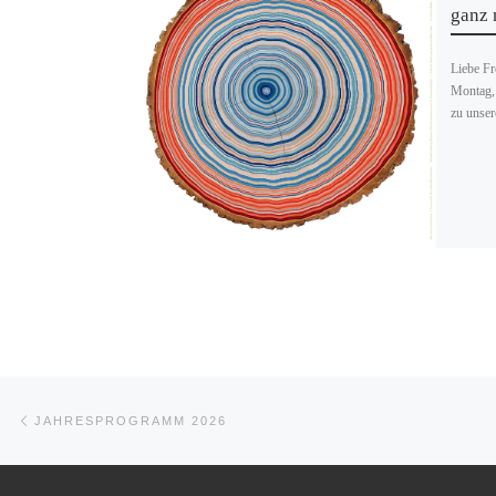
ganz 
Liebe Fr
Montag, 
zu unser
Beitragsnavigation
Vorheriger Beitrag
JAHRESPROGRAMM 2026